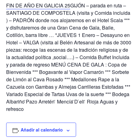
FIN DE AÑO EN GALICIA 25
GIJÓN – parada en ruta –
SANTIAGO DE COMPOSTELA (visita y Comida incluida
) – PADRÓN donde nos alojaremos en el Hotel Scala ***
y disfrutaremos de una Gran Cena de Gala, Baile,
Cotillón, barra libre … *JUEVES 1 Enero – Desayuno en
Hotel – VALGA (visita al Belén Artesanal de más de 3000
piezas: recoge las escenas de la tradición religiosa y de
la actualidad política ,social….) – Comida Buffet Incluida
y parada de regreso MENÚ CENA DE GALA : Copa de
Bienvenida *** Bogavante al Vapor Camarón *** Sorbete
de Limón al Cava Rosado *** Medallones Rape a la
Cazuela con Gambas y Almejas Carrilleras Estofadas ***
Variado Especial de Tartas Uvas de la suerte *** Bodega
Albariño ̈Pazo Arretén ̈ Mencía ̈D ́eli ̈ Rioja Aguas y
refresco
Añadir al calendario