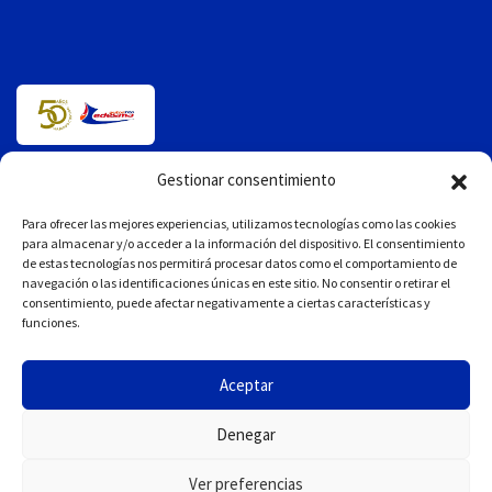
Gestionar consentimiento
AVISO LEGAL
Para ofrecer las mejores experiencias, utilizamos tecnologías como las cookies
POLÍTICA DE PRIVACIDAD
para almacenar y/o acceder a la información del dispositivo. El consentimiento
de estas tecnologías nos permitirá procesar datos como el comportamiento de
POLÍTICA DE COOKIES
navegación o las identificaciones únicas en este sitio. No consentir o retirar el
consentimiento, puede afectar negativamente a ciertas características y
Ubicación:
Pinos, 23 – 4º Dcha. 33211 Gijón, Asturias.
funciones.
Tel:
985 32 31 06
Aceptar
Email 1:
info@autostitoledesma.es
Denegar
Email 2:
info@ledesmatravel.es
Ver preferencias